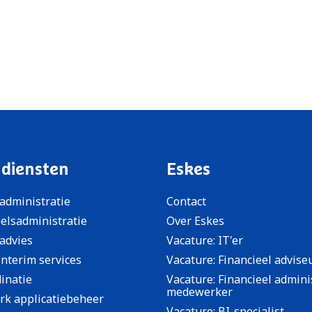
 diensten
Eskes
sadministratie
Contact
elsadministratie
Over Eskes
sadvies
Vacature: IT'er
interim services
Vacature: Financieel advise
dinatie
Vacature: Financieel admini
medewerker
k applicatiebeheer
Vacature: BI-specialist