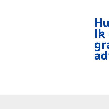
Maatwerk applicatiebeheer
Hu
Ik
Direct contact?
gr
+31(78)613 84 88
ad