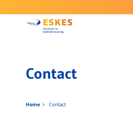
Onze diensten
Contact
AI-trainingen
Bedrijfsadministratie
Personeelsadministratie
Home
>
Contact
Bedrijfsadvies
CFO en interim services
IT-coördinatie